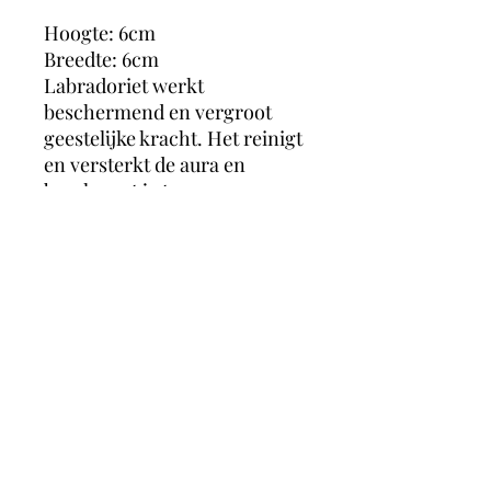
Hoogte: 6cm
Breedte: 6cm
Labradoriet werkt
beschermend en vergroot
geestelijke kracht. Het reinigt
en versterkt de aura en
beschermt je tegen oa
negatieve energie, negatieve
mensen, mensen die energie
zuigen, entiteiten en
overprikkelend. Het is
daardoor ook een heel
geschikte steen voor
hooggevoelige of
hoogsensitieve mensen.