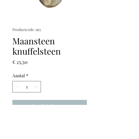
Productcode: 965
Maansteen
knuffelsteen
Prijs
€ 25,50
Aantal
*
In winkelwagen
Hoogte: 6cm
Breedte: 4,5cm