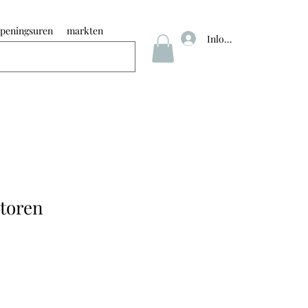
peningsuren
markten
Inloggen
toren