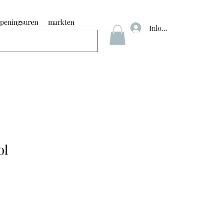
peningsuren
markten
Inloggen
ol
rkoopprijs