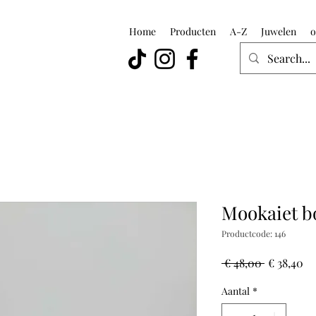
Home
Producten
A-Z
Juwelen
o
Mookaiet b
Productcode: 146
Normale
Ve
 € 48,00 
€ 38,40
prijs
Aantal
*