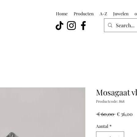
Home
Producten
A-Z
Juwelen
o
Mosagaat v
Productcode: 868
Normale
V
 € 60,00 
€ 36,00
prijs
Aantal
*