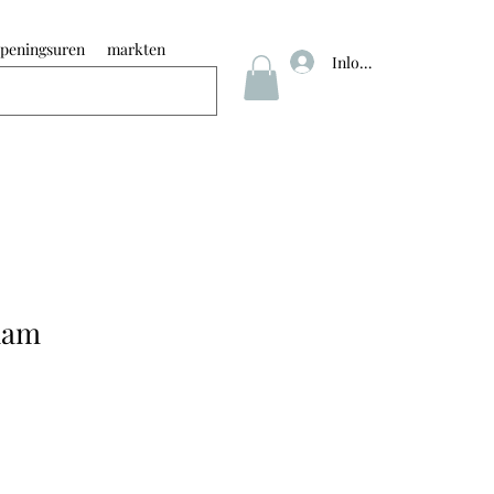
peningsuren
markten
Inloggen
lam
erkoopprijs