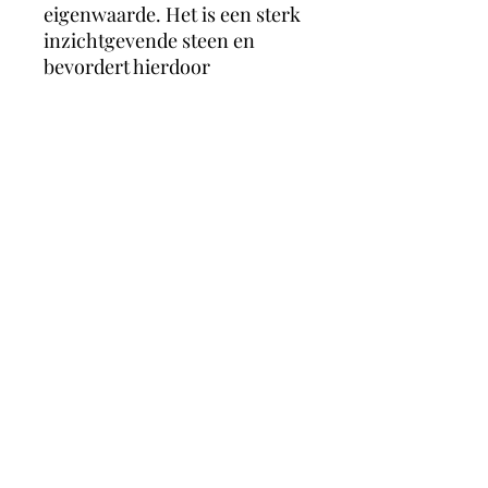
eigenwaarde. Het is een sterk
inzichtgevende steen en
bevordert hierdoor
zelfkennis, haalt verdrongen
herinneringen naar boven,
bevordert inzicht in de
oorzaak van schadelijke
situaties of van ziekte en
symptomen. Het vermindert
frustratie, stress en zorgen.
MagicMoonCrystals
Herstalstraat 5D, 3830 Wellen -
0495/48.43.44 -
magicmooncrystals@outlook.be