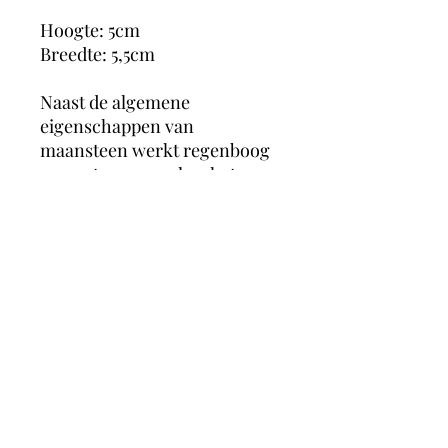
Hoogte: 5cm
Breedte: 5,5cm
Naast de algemene
eigenschappen van
maansteen werkt regenboog
maansteen vooral op het
spirituele vlak. Het biedt
spirituele bescherming en
stimuleert spirituele gaven,
spirituele ontwikkeling en
inzichtgevende en spirituele
dromen. Fysiek heeft het een
positieve werking op de
schildklier.