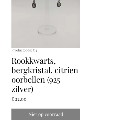
Productcode: O3
Rookkwarts,
bergkristal, citrien
oorbellen (925
zilver)
Prijs
€ 22,00
Niet op voorraad