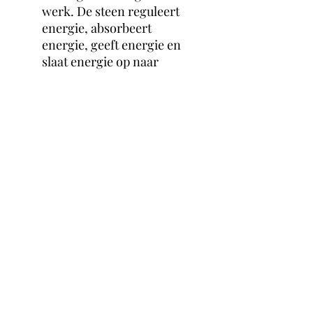
werk. De steen reguleert
energie, absorbeert
energie, geeft energie en
slaat energie op naar
gelang wat er nodig is in
een bepaalde situatie.
Citrien is een zonnige en
verwarmende steen. De
steen bevordert
zelfvertrouwen,
zelfrespect, individualiteit,
extraversie en stimuleert
zelfverwezelijking. Het
geeft energie,
levensvreugde en moed en
helpt zo depressies,
angsten en fobieën en
zelfdestructief gedrag te