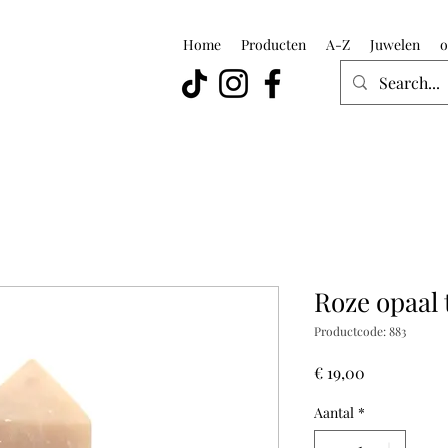
Home
Producten
A-Z
Juwelen
o
Roze opaal 
Productcode: 883
Prijs
€ 19,00
Aantal
*