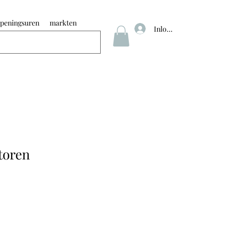
peningsuren
markten
Inloggen
toren