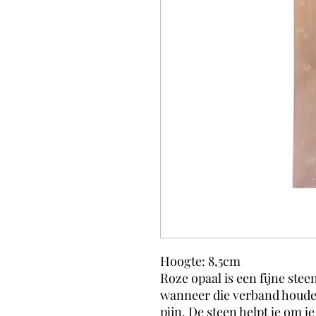
Hoogte: 8,5cm
Roze opaal is een fijne ste
wanneer die verband houd
pijn. De steen helpt je om j