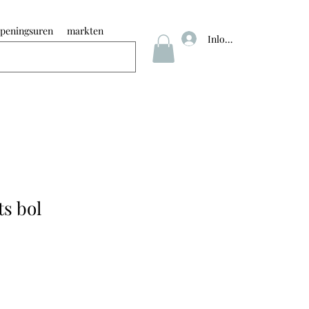
peningsuren
markten
Inloggen
s bol