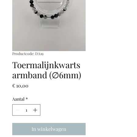
Productcode: DA19
Toermalijnkwarts
armband (∅6mm)
Prijs
€ 10,00
Aantal
*
In winkelwagen