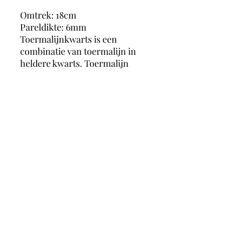
Omtrek: 18cm
Pareldikte: 6mm
Toermalijnkwarts is een
combinatie van toermalijn in
heldere kwarts. Toermalijn
heeft een reinigende en
beschermende werking.
Toermalijn reinigt het aura en
het lichaam en verwijdert
negatieve energie. Hierdoor
worden de chakra’s, het
lichaam en emoties in balans
gebracht.
MagicMoonCrystals