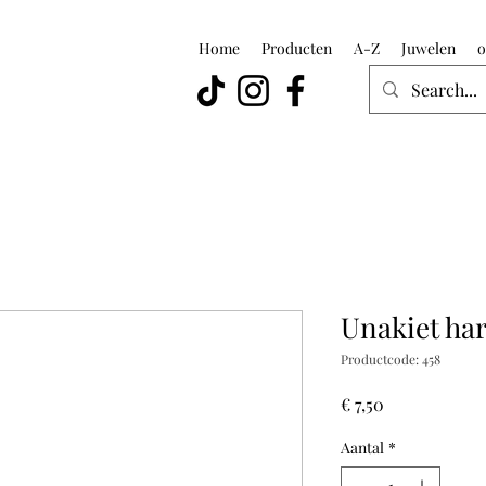
Home
Producten
A-Z
Juwelen
o
Unakiet har
Productcode: 458
Prijs
€ 7,50
Aantal
*