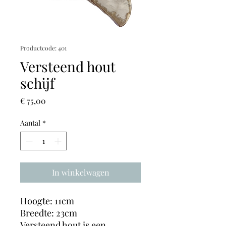
Productcode: 401
Versteend hout
schijf
Prijs
€ 75,00
Aantal
*
In winkelwagen
Hoogte: 11cm
Breedte: 23cm
Versteend hout is een