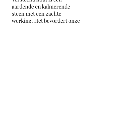
aardende en kalmerende
steen met een zachte
werking. Het bevordert onze
connectie met de aarde en
vermindert heimwee. De
steen kalmeert, zorgt voor en
fijne sfeer en een gevoel van
welzijn. Het bevordert een
nuchtere houding,
concentratie en beheersing.
MagicMoonCrystals
Herstalstraat 5D, 3830 Wellen -
0495/48.43.44 -
magicmooncrystals@outlook.be