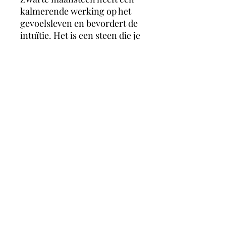
kalmerende werking op het
gevoelsleven en bevordert de
intuïtie. Het is een steen die je
helpt om je negatieve
zelfbeeld los te laten en helpt
je te accepteren wie je bent.
Het is een steen die je kracht
geeft en steunt tijdens
moeilijke emotionele
momenten.
MagicMoonCrystals
Herstalstraat 5D, 3830 Wellen -
0495/48.43.44 -
magicmooncrystals@outlook.be