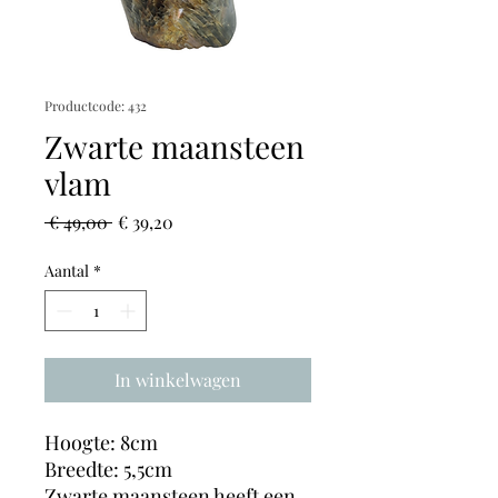
Productcode: 432
Zwarte maansteen
vlam
Normale
Verkoopprijs
 € 49,00 
€ 39,20
prijs
Aantal
*
In winkelwagen
Hoogte: 8cm
Breedte: 5,5cm
Zwarte maansteen heeft een